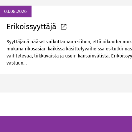
03.08.2026
Erikoissyyttäjä
Syyttäjänä pääset vaikuttamaan siihen, että oikeudenmuka
mukana rikosasian kaikissa käsittelyvaiheissa esitutkinnas
vaihtelevaa, liikkuvaista ja usein kansainvälistä. Erikoiss
vastuun…