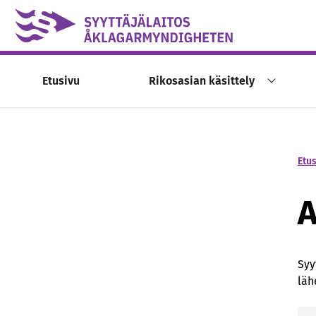
Skip to content -saavutettavuusohje
Etusivu
Rikosasian käsittely
Etu
A
Syy
läh