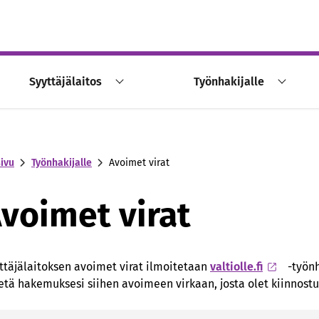
Syyttäjälaitos
Työnhakijalle
sivu
Työnhakijalle
Avoimet virat
voimet virat
ttäjälaitoksen avoimet virat ilmoitetaan
valtiolle.fi
-työnh
etä hakemuksesi siihen avoimeen virkaan, josta olet kiinnostu