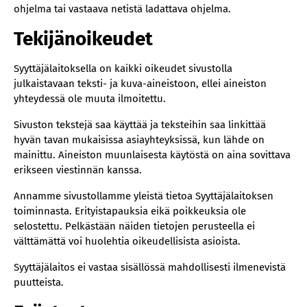
ohjelma tai vastaava netistä ladattava ohjelma.
Tekijänoikeudet
Syyttäjälaitoksella on kaikki oikeudet sivustolla
julkaistavaan teksti- ja kuva-aineistoon, ellei aineiston
yhteydessä ole muuta ilmoitettu.
Sivuston tekstejä saa käyttää ja teksteihin saa linkittää
hyvän tavan mukaisissa asiayhteyksissä, kun lähde on
mainittu. Aineiston muunlaisesta käytöstä on aina sovittava
erikseen viestinnän kanssa.
Annamme sivustollamme yleistä tietoa Syyttäjälaitoksen
toiminnasta. Erityistapauksia eikä poikkeuksia ole
selostettu. Pelkästään näiden tietojen perusteella ei
välttämättä voi huolehtia oikeudellisista asioista.
Syyttäjälaitos ei vastaa sisällössä mahdollisesti ilmenevistä
puutteista.