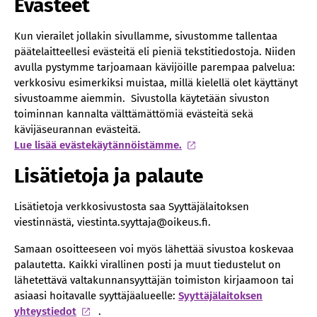
Evästeet
Kun vierailet jollakin sivullamme, sivustomme tallentaa
päätelaitteellesi evästeitä eli pieniä tekstitiedostoja. Niiden
avulla pystymme tarjoamaan kävijöille parempaa palvelua:
verkkosivu esimerkiksi muistaa, millä kielellä olet käyttänyt
sivustoamme aiemmin. Sivustolla käytetään sivuston
toiminnan kannalta välttämättömiä evästeitä sekä
kävijäseurannan evästeitä.
Lue lisää evästekäytännöistämme.
Lisätietoja ja palaute
Lisätietoja verkkosivustosta saa Syyttäjälaitoksen
viestinnästä, viestinta.syyttaja@oikeus.fi.
Samaan osoitteeseen voi myös lähettää sivustoa koskevaa
palautetta. Kaikki virallinen posti ja muut tiedustelut on
lähetettävä valtakunnansyyttäjän toimiston kirjaamoon tai
asiaasi hoitavalle syyttäjäalueelle:
Syyttäjälaitoksen
yhteystiedot
.