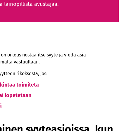
 lainopillista avustajaa.
on oikeus nostaa itse syyte ja viedä asia
omalla vastuullaan.
ytteen rikoksesta, jos:
tkintaa toimiteta
tai lopetetaan
ä
inen syyteasioissa, kun