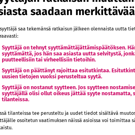
siasta saadaan merkittävää 
 syyttäjä saa tekemänsä ratkaisun jälkeen olennaista uutta ti
raavasti:
Syyttäjä on tehnyt syyttämättäjättämispäätöksen. Hä
syyttämättä, jos hän saa asiasta uutta selvitystä, jo
puutteellisiin tai virheellisiin tietoihin.
Syyttäjä on päättänyt rajoittaa esitutkintaa. Esitutkin
uusien tietojen vuoksi perusteltua syytä.
Syyttäjä on nostanut syytteen. Jos syytteen nostamise
syyttäjällä olisi ollut oikeus jättää syyte nostamatta,
tilanteissa.
ssä tilanteissa tee perusteltu ja uudet tiedot sisältävä muutosv
ttäjälle osoitetun vaatimuksen näissä asioissa voi toimittaa s
kaistu.