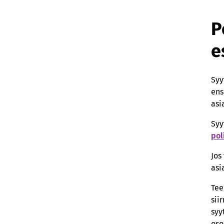
P
e
Syy
ens
asi
Syy
pol
Jos
asi
Tee
sii
syy
oso