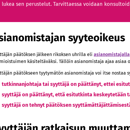
lukea sen perustelut. Tarvittaessa voidaan konsultoida
sianomistajan syyteoikeus
ttäjän päätöksen jälkeen rikoksen uhrilla eli
asianomistajalla
mioistuimen käsiteltäväksi. Tällöin asianomistaja ajaa asiaa 
ttäjän päätökseen tyytymätön asianomistaja voi itse nostaa sy
tutkinnanjohtaja tai syyttäjä on päättänyt, ettei esitu
syyttäjä on päättänyt, että esitutkinta keskeytetään 
syyttäjä on tehnyt päätöksen syyttämättäjättämisest
yyttäjän ratkaisun muuttam