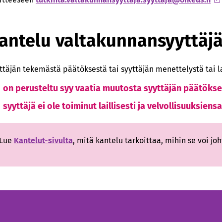
antelu valtakunnansyyttäjä
ttäjän tekemästä päätöksestä tai syyttäjän menettelystä tai la
on perusteltu syy vaatia muutosta syyttäjän päätöks
syyttäjä ei ole toiminut laillisesti ja velvollisuuksiens
Lue
Kantelut-sivulta
, mitä kantelu tarkoittaa, mihin se voi jo