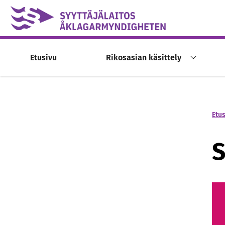
Skip to content -saavutettavuusohje
Etusivu
Rikosasian käsittely
Etu
S