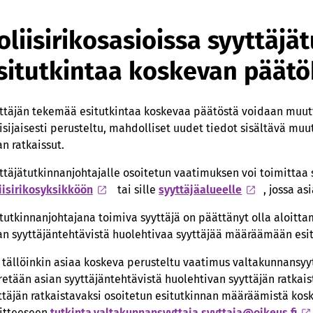
oliisirikosasioissa syyttäj
situtkintaa koskevan päät
ttäjän tekemää esitutkintaa koskevaa päätöstä voidaan muutta
isijaisesti perusteltu, mahdolliset uudet tiedot sisältävä muu
an ratkaissut.
ttäjätutkinnanjohtajalle osoitetun vaatimuksen voi toimittaa
iisirikosyksikköön
tai sille
syyttäjäalueelle
, jossa as
 tutkinnanjohtajana toimiva syyttäjä on päättänyt olla aloitta
an syyttäjäntehtävistä huolehtivaa syyttäjää määräämään esi
 tällöinkin asiaa koskeva perusteltu vaatimus valtakunnansyyt
rretään asian syyttäjäntehtävistä huolehtivan syyttäjän ratkais
ttäjän ratkaistavaksi osoitetun esitutkinnan määräämistä kos
itteeseen
tutkinta­­.valtakunnansyyttaja­­.syyttaja­­@oikeus­­.fi