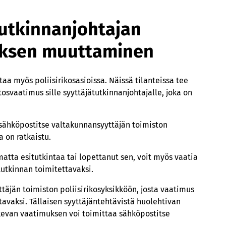
ätutkinnanjohtajan
öksen muuttaminen
a myös poliisirikosasioissa. Näissä tilanteissa tee
tosvaatimus sille syyttäjätutkinnanjohtajalle, joka on
 sähköpostitse valtakunnansyyttäjän toimiston
ia on ratkaistu.
matta esitutkintaa tai lopettanut sen, voit myös vaatia
tutkinnan toimitettavaksi.
täjän toimiston poliisirikosyksikköön, josta vaatimus
tavaksi. Tällaisen syyttäjäntehtävistä huolehtivan
kevan vaatimuksen voi toimittaa sähköpostitse
.