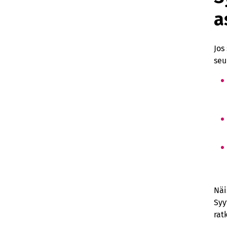
a
Jos
seu
Näi
Syy
rat