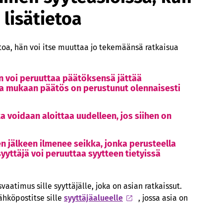
lisätietoa
etoa, hän voi itse muuttaa jo tekemäänsä ratkaisua
n voi peruuttaa päätöksensä jättää
nka mukaan päätös on perustunut olennaisesti
ta voidaan aloittaa uudelleen, jos siihen on
n jälkeen ilmenee seikka, jonka perusteella
 syyttäjä voi peruuttaa syytteen tietyissä
aatimus sille syyttäjälle, joka on asian ratkaissut.
ähköpostitse sille
syyttäjäalueelle
, jossa asia on