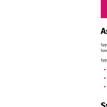
A
Syy
tuo
Syy
S