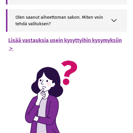
Olen saanut aiheettoman sakon. Miten voin
tehdä valituksen?
Lisää vastauksia usein kysyttyihin kysymyksiin
＞