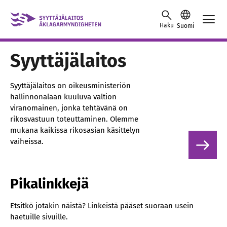
Skip to content -saavutettavuusohje
Haku
Suomi
Syyttäjälaitos
Syyttäjälaitos on oikeusministeriön
hallinnonalaan kuuluva valtion
viranomainen, jonka tehtävänä on
rikosvastuun toteuttaminen. Olemme
mukana kaikissa rikosasian käsittelyn
vaiheissa.
Pikalinkkejä
Etsitkö jotakin näistä? Linkeistä pääset suoraan usein
haetuille sivuille.