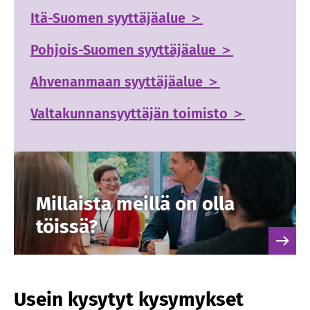
Itä-Suomen syyttäjäalue ＞
Pohjois-Suomen syyttäjäalue ＞
Ahvenanmaan syyttäjäalue ＞
Valtakunnansyyttäjän toimisto ＞
Millaista meillä on olla
töissä?
Usein kysytyt kysymykset