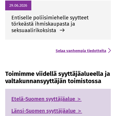
29.06.2026
Entiselle poliisimiehelle syytteet
törkeästä ihmiskaupasta ja
seksuaalirikoksista
Selaa vanhempia tiedotteita
Toimimme viidellä syyttäjäalueella ja
valtakunnansyyttäjän toimistossa
Etelä-Suomen syyttäjäalue ＞
Länsi-Suomen syyttäjäalue ＞