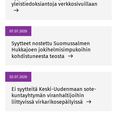
yleistiedoksiantoja verkkosivuillaan
07.07.2026
Syytteet nostettu Suomussalmen
Hukkajoen jokihelmisimpukoihin
kohdistuneesta teosta
02.07.2026
Ei syytteitä Keski-Uudenmaan sote-
kuntayhtymän viranhaltijoihin
liittyvissä virkarikosepäilyissä