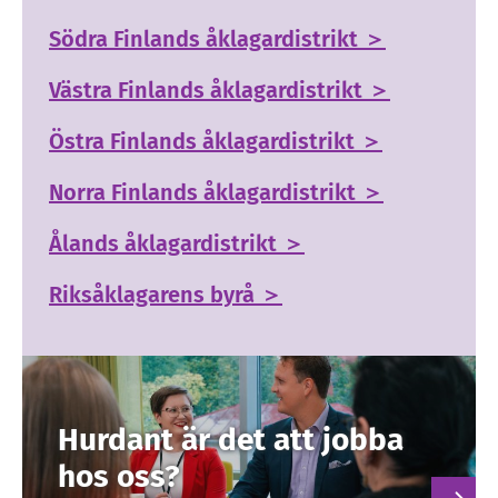
Södra Finlands åklagardistrikt ＞
Västra Finlands åklagardistrikt ＞
Östra Finlands åklagardistrikt ＞
Norra Finlands åklagardistrikt ＞
Ålands åklagardistrikt ＞
Riksåklagarens byrå ＞
Hurdant är det att jobba
hos oss?